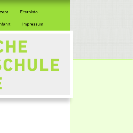
zept
Elterninfo
nfahrt
Impressum