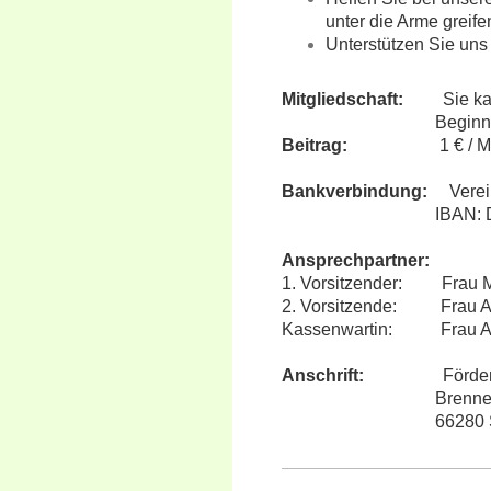
unter die Arme greife
Unterstützen Sie uns
Mitgliedschaft:
Sie kann 
Beginn und Beendig
Beitrag:
1 € / M
Bankverbindung:
Verein
IBAN: DE37 5909
Ansprechpartner:
1. Vorsitzender: Frau
2. Vorsitzende: Frau Ann
Kassenwartin: Frau Anne
Anschrift:
Förderverein 
Brennender-Be
66280 Sulzbac