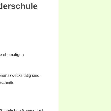
rderschule
wie ehemaligen
reinszwecks tätig sind.
schnitts
 2-jährlichen Sommerfest